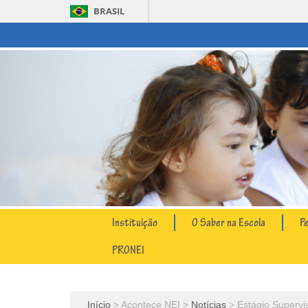
BRASIL
Instituição
O Saber na Escola
P
PRONEI
Início
Acontece NEI
Notícias
Estágio Supervi