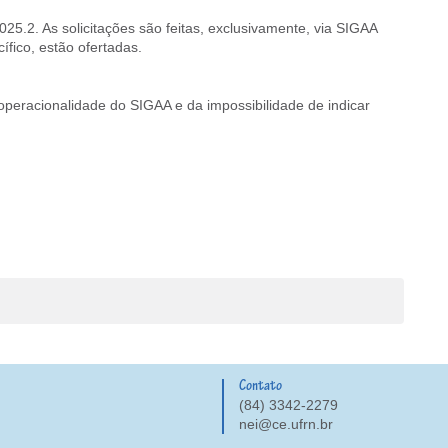
25.2. As solicitações são feitas, exclusivamente, via SIGAA
fico, estão ofertadas.
 operacionalidade do SIGAA e da impossibilidade de indicar
Contato
(84) 3342-2279
nei@ce.ufrn.br