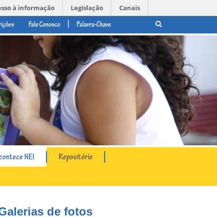
esso à informação
Legislação
Canais
|
rições
Fale Conosco
contece NEI
Repositório
Galerias de fotos