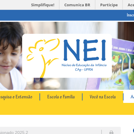
Simplifique!
Comunica BR
Participe
Ac
Insc
esquisa e Extensão
Escola e Família
Você na Escola
A
sionado 2025.2