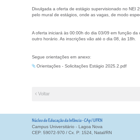
Divulgada a oferta de estágio supervisionado no NEI 20
pelo mural de estágios, onde as vagas, de modo especí
A oferta iniciará às 00:00h do dia 03/09 em função da
outro horário. As inscrições vão até o dia 08, às 18h.
Segue orientações em anexo:
Orientações - Solicitações Estágio 2025.2.pdf
Voltar
Núcleo de Educação da Infância - CAp / UFRN
Campus Universitário - Lagoa Nova
CEP: 59072-970 / Cx. P: 1524, Natal/RN